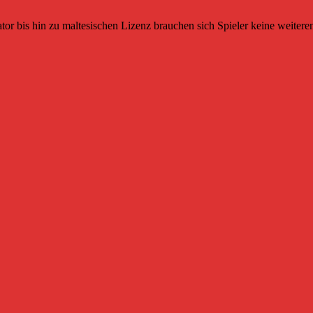
nerator bis hin zu maltesischen Lizenz brauchen sich Spieler keine weite