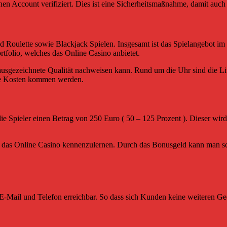
nen Account verifiziert. Dies ist eine Sicherheitsmaßnahme, damit auch
 Roulette sowie Blackjack Spielen. Insgesamt ist das Spielangebot im
tfolio, welches das Online Casino anbietet.
 ausgezeichnete Qualität nachweisen kann. Rund um die Uhr sind die L
ihre Kosten kommen werden.
die Spieler einen Betrag von 250 Euro ( 50 – 125 Prozent ). Dieser w
as Online Casino kennenzulernen. Durch das Bonusgeld kann man schlie
 E-Mail und Telefon erreichbar. So dass sich Kunden keine weiteren G