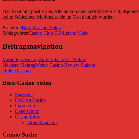
Das Fazit fällt positiv aus. Alleine von dem zertifizierten Zufallsge
keine Schlechten Merkmale, die im Test deutlich wurden.
Kategorie
Beste Casino Seiten
Schlagwörter
Casino
Club
EU-Lizenz
Malta
Beitragsnavigation
Vorheriger Beitrag
Zurück
JackPots Online
Nächster Beitrag
Weiter
Casino Review Stakers
Online Casino
Beste Casino Seiten
Startseite
FAQ im Casino
Impressum
Datenschutz
Casino Infos
DrückGlück.de
Casino Suche