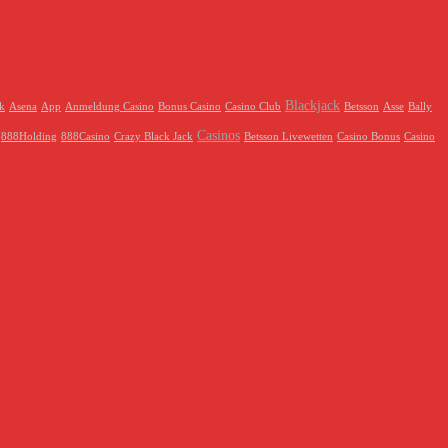
Blackjack
k
Asena
App
Anmeldung Casino
Bonus Casino
Casino Club
Betsson
Asse
Bally
Casinos
888Holding
888Casino
Crazy Black Jack
Betsson Livewetten
Casino Bonus
Casino