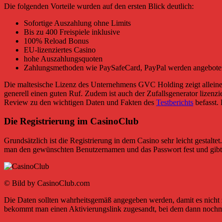
Die folgenden Vorteile wurden auf den ersten Blick deutlich:
Sofortige Auszahlung ohne Limits
Bis zu 400 Freispiele inklusive
100% Reload Bonus
EU-lizenziertes Casino
hohe Auszahlungsquoten
Zahlungsmethoden wie PaySafeCard, PayPal werden angebote
Die maltesische Lizenz des Unternehmens GVC Holding zeigt alleine 
generell einen guten Ruf. Zudem ist auch der Zufallsgenerator lizenzi
Review zu den wichtigen Daten und Fakten des
Testberichts
befasst. 
Die Registrierung im CasinoClub
Grundsätzlich ist die Registrierung in dem Casino sehr leicht gestaltet
man den gewünschten Benutzernamen und das Passwort fest und gibt 
© Bild by CasinoClub.com
Die Daten sollten wahrheitsgemäß angegeben werden, damit es nicht
bekommt man einen Aktivierungslink zugesandt, bei dem dann nochma