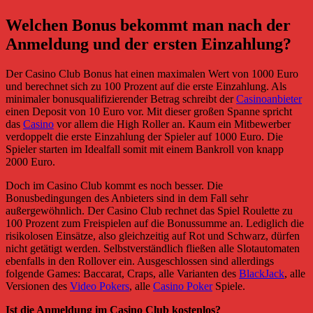
Welchen Bonus bekommt man nach der
Anmeldung und der ersten Einzahlung?
Der Casino Club Bonus hat einen maximalen Wert von 1000 Euro
und berechnet sich zu 100 Prozent auf die erste Einzahlung. Als
minimaler bonusqualifizierender Betrag schreibt der
Casinoanbieter
einen Deposit von 10 Euro vor. Mit dieser großen Spanne spricht
das
Casino
vor allem die High Roller an. Kaum ein Mitbewerber
verdoppelt die erste Einzahlung der Spieler auf 1000 Euro. Die
Spieler starten im Idealfall somit mit einem Bankroll von knapp
2000 Euro.
Doch im Casino Club kommt es noch besser. Die
Bonusbedingungen des Anbieters sind in dem Fall sehr
außergewöhnlich. Der Casino Club rechnet das Spiel Roulette zu
100 Prozent zum Freispielen auf die Bonussumme an. Lediglich die
risikolosen Einsätze, also gleichzeitig auf Rot und Schwarz, dürfen
nicht getätigt werden. Selbstverständlich fließen alle Slotautomaten
ebenfalls in den Rollover ein. Ausgeschlossen sind allerdings
folgende Games: Baccarat, Craps, alle Varianten des
BlackJack
, alle
Versionen des
Video Pokers
, alle
Casino Poker
Spiele.
Ist die Anmeldung im Casino Club kostenlos?