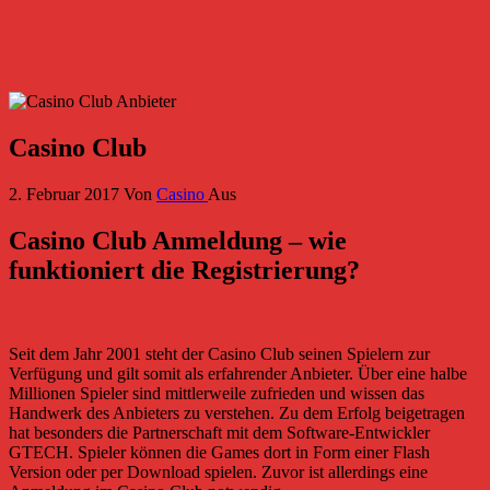
Zum
Live Casino – Casino Online
Inhalt
Casino Tipps und News – casino-88.net
springen
Casino Club
2. Februar 2017
Von
Casino
Aus
Casino Club Anmeldung – wie
funktioniert die Registrierung?
Seit dem Jahr 2001 steht der Casino Club seinen Spielern zur
Verfügung und gilt somit als erfahrender Anbieter. Über eine halbe
Millionen Spieler sind mittlerweile zufrieden und wissen das
Handwerk des Anbieters zu verstehen. Zu dem Erfolg beigetragen
hat besonders die Partnerschaft mit dem Software-Entwickler
GTECH. Spieler können die Games dort in Form einer Flash
Version oder per Download spielen. Zuvor ist allerdings eine