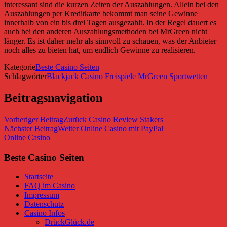
interessant sind die kurzen Zeiten der Auszahlungen. Allein bei den
Auszahlungen per Kreditkarte bekommt man seine Gewinne
innerhalb von ein bis drei Tagen ausgezahlt. In der Regel dauert es
auch bei den anderen Auszahlungsmethoden bei MrGreen nicht
länger. Es ist daher mehr als sinnvoll zu schauen, was der Anbieter
noch alles zu bieten hat, um endlich Gewinne zu realisieren.
Kategorie
Beste Casino Seiten
Schlagwörter
Blackjack
Casino
Freispiele
MrGreen
Sportwetten
Beitragsnavigation
Vorheriger Beitrag
Zurück
Casino Review Stakers
Nächster Beitrag
Weiter
Online Casino mit PayPal
Online Casino
Beste Casino Seiten
Startseite
FAQ im Casino
Impressum
Datenschutz
Casino Infos
DrückGlück.de