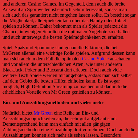
und anderen Casino Games. Im Gegenteil, denn auch die breite
Auswahl an Sportwetten ist einfach sehr interessant, sodass man
sich auch das garantiert nicht entgehen lassen sollte. Es besteht sogar
die Möglichkeit, alle Spiele einfach über das Handy oder Tablet
spielen zu können. Daher bekommt man als Spieler jederzeit die
Chance, in wenigen Schritten die optimalen Angebote zu erhalten
und auch unterwegs die besten Spielmöglichkeiten zu erhalten.
Spiel, Spaß und Spannung sind genau die Faktoren, die bei
MrGreen allemal eine wichtige Rolle spielen. Aufgrund dessen kann
man sich auch in dem Fall die optimalen
Casino Spiele
anschauen
und vor allem die unterschiedlichen Arten, wie unter anderem
BlackJack, Poker und Baccarat dort erleben. Doch auch viele
weitere Tisch Spiele werden mit angeboten, sodass man sich selbst
auf dem Gebiet die besten Hilfen einholen kann. Es ist sogar
möglich, High Definition Streaming zu machen und dadurch die
erheblichen
Vorteile von Mr Green genießen zu können.
Ein- und Auszahlungsmethoden und vieles mehr
Natürlich bietet
Mr Green
eine Reihe an Ein- und
Auszahlungsmöglichkeiten an, die sehr gut aufgebaut sind.
Dementsprechend kann man einfach mit allen gängigen
Zahlungsmethoden eine Einzahlung dort vornehmen. Doch auch die
Auszahlungen können sich mehr als sehen lassen. Besonders