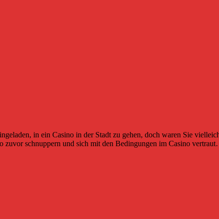
geladen, in ein Casino in der Stadt zu gehen, doch waren Sie vielleich
sino zuvor schnuppern und sich mit den Bedingungen im Casino vertrau