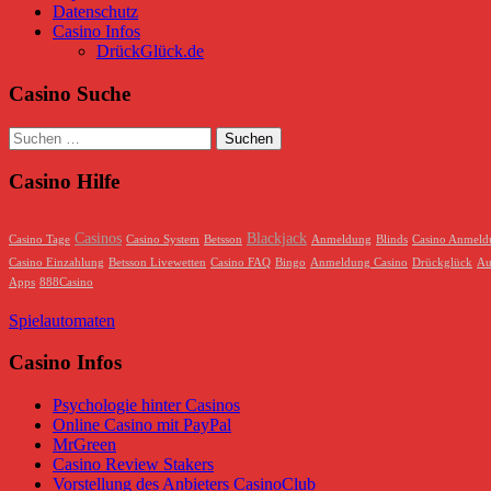
Datenschutz
Casino Infos
DrückGlück.de
Casino Suche
Suchen
nach:
Casino Hilfe
Casinos
Blackjack
Casino Tage
Casino System
Betsson
Anmeldung
Blinds
Casino Anmeld
Casino Einzahlung
Betsson Livewetten
Casino FAQ
Bingo
Anmeldung Casino
Drückglück
Au
Apps
888Casino
Spielautomaten
Casino Infos
Psychologie hinter Casinos
Online Casino mit PayPal
MrGreen
Casino Review Stakers
Vorstellung des Anbieters CasinoClub