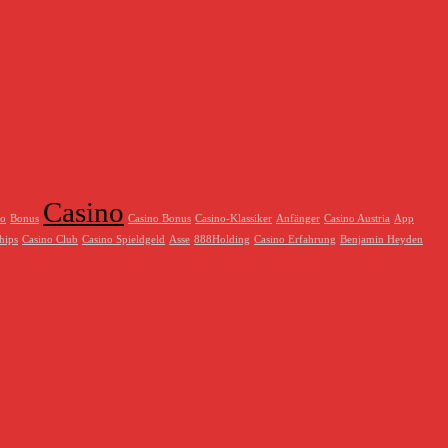
Casino
no
Bonus
Casino Bonus
Casino-Klassiker
Anfänger
Casino Austria
App
hips
Casino Club
Casino Spieldgeld
Asse
888Holding
Casino Erfahrung
Benjamin Heyden