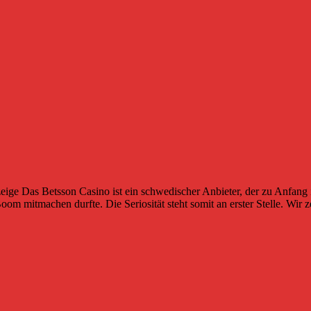
ige Das Betsson Casino ist ein schwedischer Anbieter, der zu Anfang 
Boom mitmachen durfte. Die Seriosität steht somit an erster Stelle. Wi