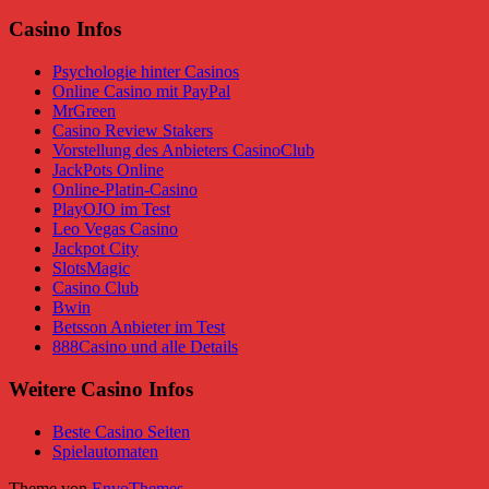
Casino Infos
Psychologie hinter Casinos
Online Casino mit PayPal
MrGreen
Casino Review Stakers
Vorstellung des Anbieters CasinoClub
JackPots Online
Online-Platin-Casino
PlayOJO im Test
Leo Vegas Casino
Jackpot City
SlotsMagic
Casino Club
Bwin
Betsson Anbieter im Test
888Casino und alle Details
Weitere Casino Infos
Beste Casino Seiten
Spielautomaten
Theme von
EnvoThemes