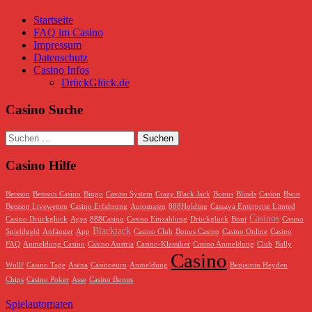
Startseite
FAQ im Casino
Impressum
Datenschutz
Casino Infos
DrückGlück.de
Casino Suche
Suchen
nach:
Casino Hilfe
Betsson
Betsson Casino
Bingo
Casino System
Crazy Black Jack
Bonus
Blinds
Casion
Bwin
Betsson Livewetten
Casino Erfahrung
Automaten
888Holding
Cassava Enterprise Limted
Casinos
Casino Drückglück
Apps
888Casino
Casino Einzahlung
Drückglück
Boni
Casino
Blackjack
Spieldgeld
Anfänger
App
Casino Club
Bonus Casino
Casino Online
Casino
FAQ
Anmeldung Casino
Casino Austria
Casino-Klassiker
Casino Anmeldung
Club
Bally
Casino
Wullf
Casino Tage
Asena
Casinoeuro
Anmeldung
Benjamin Heyden
Chips
Casino Poker
Asse
Casino Bonus
Spielautomaten