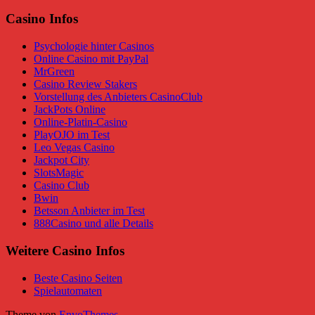
Casino Infos
Psychologie hinter Casinos
Online Casino mit PayPal
MrGreen
Casino Review Stakers
Vorstellung des Anbieters CasinoClub
JackPots Online
Online-Platin-Casino
PlayOJO im Test
Leo Vegas Casino
Jackpot City
SlotsMagic
Casino Club
Bwin
Betsson Anbieter im Test
888Casino und alle Details
Weitere Casino Infos
Beste Casino Seiten
Spielautomaten
Theme von
EnvoThemes