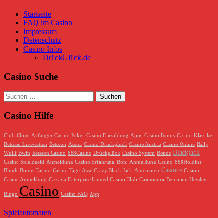
Startseite
FAQ im Casino
Impressum
Datenschutz
Casino Infos
DrückGlück.de
Casino Suche
Suchen
nach:
Casino Hilfe
Club
Chips
Anfänger
Casino Poker
Casino Einzahlung
Apps
Casino Bonus
Casino-Klassiker
Betsson Livewetten
Betsson
Asena
Casino Drückglück
Casino Austria
Casino Online
Bally
Blackjack
Wullf
Bwin
Betsson Casino
888Casino
Drückglück
Casino System
Bonus
Casino Spieldgeld
Anmeldung
Casino Erfahrung
Boni
Anmeldung Casino
888Holding
Casinos
Blinds
Bonus Casino
Casino Tage
Asse
Crazy Black Jack
Automaten
Casion
Casino Anmeldung
Cassava Enterprise Limted
Casino Club
Casinoeuro
Benjamin Heyden
Casino
Bingo
Casino FAQ
App
Spielautomaten