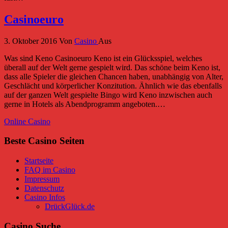
Casinoeuro
3. Oktober 2016
Von
Casino
Aus
Was sind Keno Casinoeuro Keno ist ein Glücksspiel, welches
überall auf der Welt gerne gespielt wird. Das schöne beim Keno ist,
dass alle Spieler die gleichen Chancen haben, unabhängig von Alter,
Geschlächt und körperlicher Konzitution. Ähnlich wie das ebenfalls
auf der ganzen Welt gespielte Bingo wird Keno inzwischen auch
gerne in Hotels als Abendprogramm angeboten.…
Online Casino
Beste Casino Seiten
Startseite
FAQ im Casino
Impressum
Datenschutz
Casino Infos
DrückGlück.de
Casino Suche