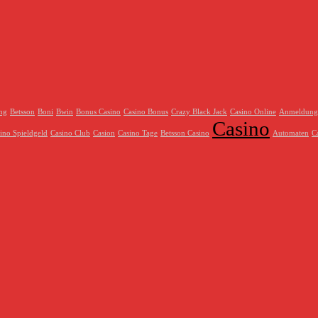
ng
Betsson
Boni
Bwin
Bonus Casino
Casino Bonus
Crazy Black Jack
Casino Online
Anmeldung
Casino
ino Spieldgeld
Casino Club
Casion
Casino Tage
Betsson Casino
Automaten
C