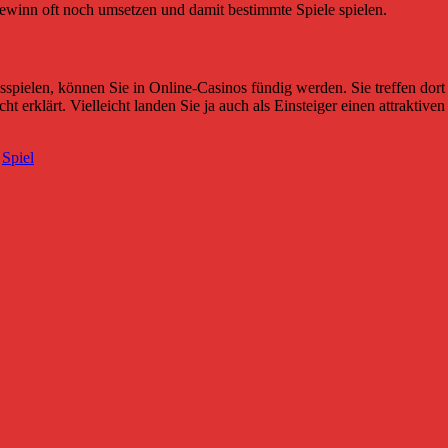
ewinn oft noch umsetzen und damit bestimmte Spiele spielen.
pielen, können Sie in Online-Casinos fündig werden. Sie treffen dort 
cht erklärt. Vielleicht landen Sie ja auch als Einsteiger einen attraktiv
Spiel