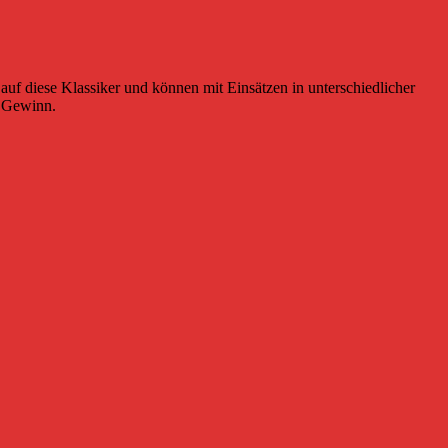
auf diese Klassiker und können mit Einsätzen in unterschiedlicher
en Gewinn.