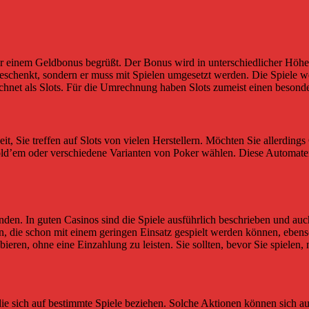
r einem Geldbonus begrüßt. Der Bonus wird in unterschiedlicher Höhe
eschenkt, sondern er muss mit Spielen umgesetzt werden. Die Spiele w
hnet als Slots. Für die Umrechnung haben Slots zumeist einen besonde
t, Sie treffen auf Slots von vielen Herstellern. Möchten Sie allerdings
’em oder verschiedene Varianten von Poker wählen. Diese Automatenspi
nden. In guten Casinos sind die Spiele ausführlich beschrieben und auch
ln, die schon mit einem geringen Einsatz gespielt werden können, ebenso
ieren, ohne eine Einzahlung zu leisten. Sie sollten, bevor Sie spielen,
 sich auf bestimmte Spiele beziehen. Solche Aktionen können sich auf