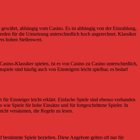
 gewährt, abhängig vom Casino. Es ist abhängig von der Einzahlung,
erden für die Umsetzung unterschiedlich hoch angerechnet. Klassiker
rs hohen Stellenwert.
 Casino-Klassiker spielen, ist es von Casino zu Casino unterschiedlich,
ele sind häufig auch von Einsteigern leicht spielbar, es bedarf
 für Einsteiger leicht erklärt. Einfache Spiele sind ebenso vorhanden
 wie Spiele für hohe Einsätze und für fortgeschrittene Spieler. In
 nicht versäumen, die Regeln zu lesen.
 bestimmte Spiele beziehen. Diese Angebote gelten oft nur für